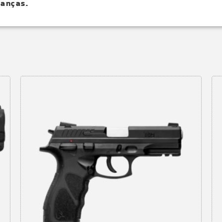
anças.