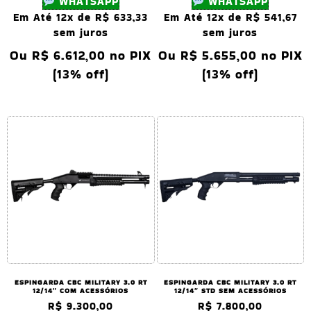
WHATSAPP
WHATSAPP
Em Até 12x de
R$
633,33
Em Até 12x de
R$
541,67
sem juros
sem juros
Ou
R$
6.612,00
no PIX
Ou
R$
5.655,00
no PIX
(13% off)
(13% off)
ESPINGARDA CBC MILITARY 3.0 RT
ESPINGARDA CBC MILITARY 3.0 RT
12/14″ COM ACESSÓRIOS
12/14″ STD SEM ACESSÓRIOS
R$
9.300,00
R$
7.800,00