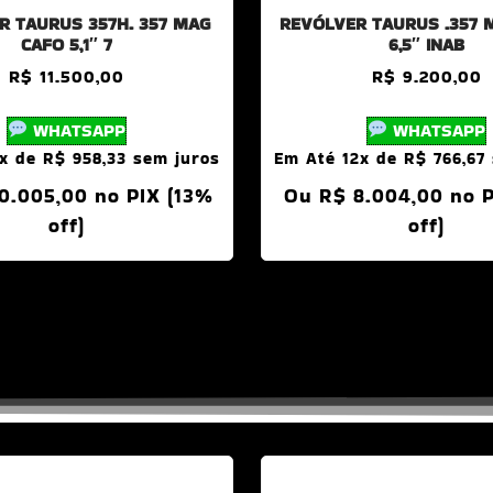
R TAURUS 357H. 357 MAG
REVÓLVER TAURUS .357 
CAFO 5,1″ 7
6,5″ INAB
R$
11.500,00
R$
9.200,00
WHATSAPP
WHATSAPP
2x de
R$
958,33
sem juros
Em Até 12x de
R$
766,67
0.005,00
no PIX (13%
Ou
R$
8.004,00
no 
off)
off)