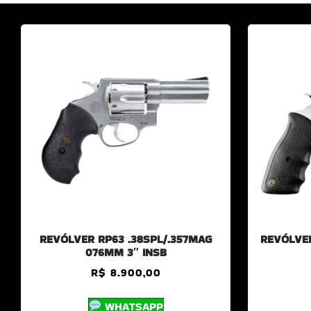
REVÓLVER RP63 .38SPL/.357MAG
REVÓLVER
076MM 3″ INSB
R$
8.900,00
WHATSAPP