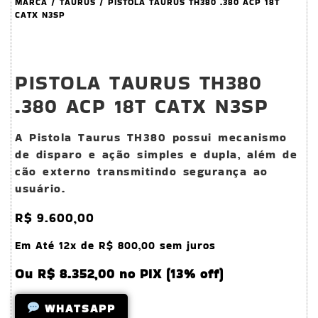
MARCA
/
TAURUS
/ PISTOLA TAURUS TH380 .380 ACP 18T
CATX N3SP
PISTOLA TAURUS TH380
.380 ACP 18T CATX N3SP
A Pistola Taurus TH380 possui mecanismo
de disparo e ação simples e dupla, além de
cão externo transmitindo segurança ao
usuário.
R$
9.600,00
Em Até 12x de
R$
800,00
sem juros
Ou
R$
8.352,00
no PIX (13% off)
WHATSAPP